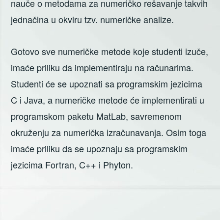
nauče o metodama za numeričko rešavanje takvih
jednačina u okviru tzv. numeričke analize.
Gotovo sve numeričke metode koje studenti izuče,
imaće priliku da implementiraju na računarima.
Studenti će se upoznati sa programskim jezicima
C i Java, a numeričke metode će implementirati u
programskom paketu MatLab, savremenom
okruženju za numerička izračunavanja. Osim toga
imaće priliku da se upoznaju sa programskim
jezicima Fortran, C++ i Phyton.
TAGOVANO
FEATURES
Кретање