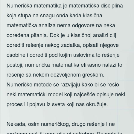
Numerička matematika je matematička disciplina
koja stupa na snagu onda kada klasična
matematička analiza nema odgovore na neka
određena pitanja. Dok je u klasičnoj analizi cilj
odrediti rešenje nekog zadatka, opisati njegove
osobine i odrediti pod kojim uslovima to rešenje
postoji, numerička matematika efikasno nalazi to
rešenje sa nekom dozvoljenom greškom.
Numeričke metode se razvijaju kako bi se rešio
neki matematički model koji najčešće opisuje neki
proces ili pojavu iz sveta koji nas okružuje.
Nekada, osim numeričkog, drugo rešenje i ne
možemo naći ili nam nije ni potrebno. Poznato je