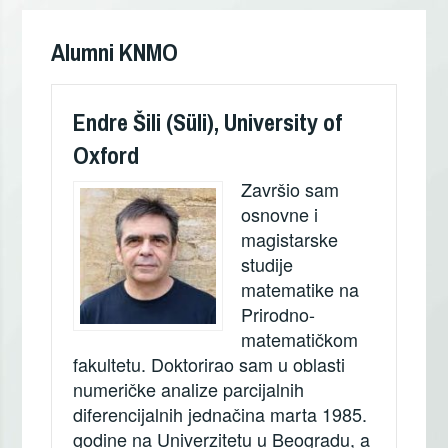
чланка
Alumni KNMO
Endre Šili (Süli), University of
Oxford
Završio sam
osnovne i
magistarske
studije
matematike na
Prirodno-
matematičkom
fakultetu. Doktorirao sam u oblasti
numeričke analize parcijalnih
diferencijalnih jednačina marta 1985.
godine na Univerzitetu u Beogradu, a