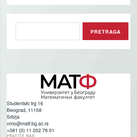
Pretraga
PRETRAGA
Studentski trg 16
Beograd
,
11158
Srbija
nmo@matf.bg.ac.rs
+381 (0) 11 202 78 01
PRATITE NAS