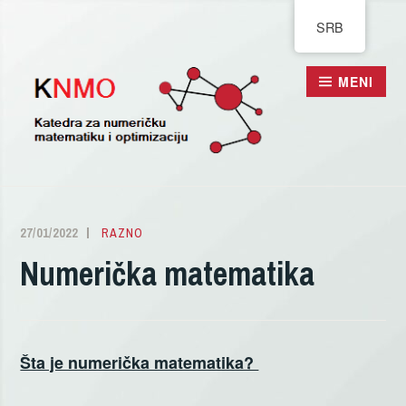
Pređi
SRB
na
sadržaj
MENI
27/01/2022
ALEKSANDRA
RAZNO
DELIĆ
Numerička matematika
Šta je numerička matematika?