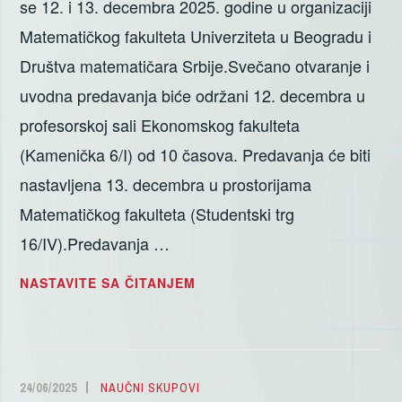
se 12. i 13. decembra 2025. godine u organizaciji
Matematičkog fakulteta Univerziteta u Beogradu i
Društva matematičara Srbije.Svečano otvaranje i
uvodna predavanja biće održani 12. decembra u
profesorskoj sali Ekonomskog fakulteta
(Kamenička 6/I) od 10 časova. Predavanja će biti
nastavljena 13. decembra u prostorijama
Matematičkog fakulteta (Studentski trg
16/IV).Predavanja …
XV
NASTAVITE SA ČITANJEM
SIMPOZIJUM
„MATEMATIKA
I
PRIMENE“
24/06/2025
ALEKSANDAR
NAUČNI SKUPOVI