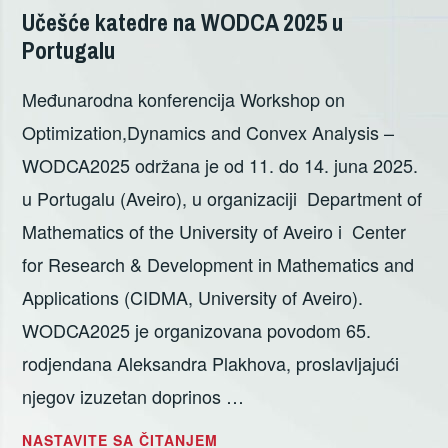
JOVIĆ
Učešće katedre na WODCA 2025 u
Portugalu
Međunarodna konferencija Workshop on
Optimization,Dynamics and Convex Analysis –
WODCA2025 održana je od 11. do 14. juna 2025.
u Portugalu (Aveiro), u organizaciji Department of
Mathematics of the University of Aveiro i Center
for Research & Development in Mathematics and
Applications (CIDMA, University of Aveiro).
WODCA2025 je organizovana povodom 65.
rodjendana Aleksandra Plakhova, proslavljajući
njegov izuzetan doprinos …
UČEŠĆE
NASTAVITE SA ČITANJEM