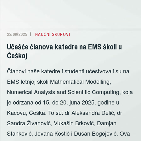
KATEDRE
NA
WODCA
2025
22/06/2025
JOVANA
NAUČNI SKUPOVI
U
KOSTIC
Učešće članova katedre na EMS školi u
PORTUGALU
Češkoj
Članovi naše katedre i studenti učestvovali su na
EMS letnjoj školi Mathematical Modelling,
Numerical Analysis and Scientific Computing, koja
je održana od 15. do 20. juna 2025. godine u
Kacovu, Češka. To su: dr Aleksandra Delić, dr
Sandra Živanović, Vukašin Brković, Damjan
Stanković, Jovana Kostić i Dušan Bogojević. Ova