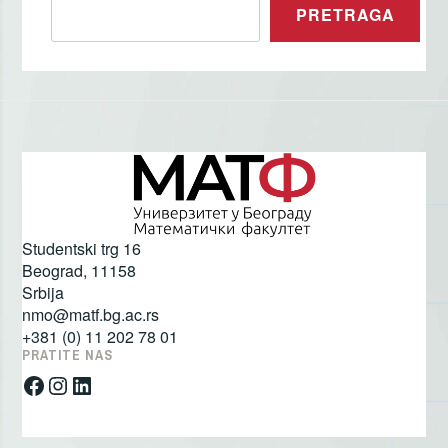
PRETRAGA
Studentski trg 16
Beograd
,
11158
Srbija
nmo@matf.bg.ac.rs
+381 (0) 11 202 78 01
PRATITE NAS
Facebook
Instagram
LinkedIn