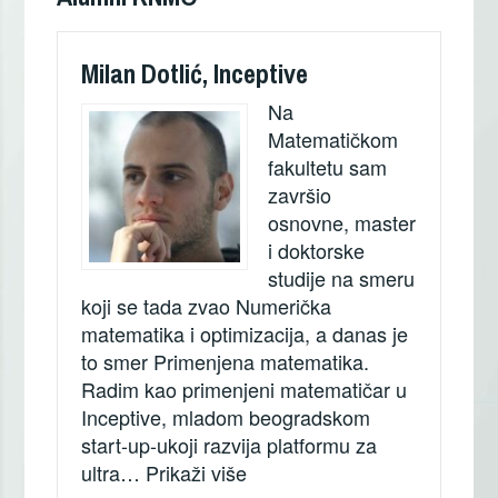
Milan Dotlić, Inceptive
Na
Matematičkom
fakultetu sam
završio
osnovne, master
i doktorske
studije na smeru
koji se tada zvao Numerička
matematika i optimizacija, a danas je
to smer Primenjena matematika.
Radim kao primenjeni matematičar u
Inceptive, mladom beogradskom
start-up-ukoji razvija platformu za
„Milan Dotlić, Inceptive“
ultra…
Prikaži više