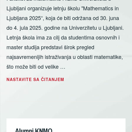
Ljubljani organizuje letnju školu "Mathematics in
Ljubljana 2025“, koja će biti održana od 30. juna
do 4. jula 2025. godine na Univerzitetu u Ljubljani.
Letnja škola ima za cilj da studentima osnovnih i
master studija predstavi širok pregled
najsavremenijih istraživanja u oblasti matematike,
što može biti od velike …
LETNJA
NASTAVITE SA ČITANJEM
ŠKOLA
„MATHEMATICS
IN
LJUBLJANA
Кретање
2025“
чланака
Alumni KNMO