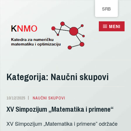
Pređi
SRB
na
sadržaj
MENI
Kategorija:
Naučni skupovi
10/12/2025
JOVANA
NAUČNI SKUPOVI
KOSTIC
XV Simpozijum „Matematika i primene“
XV Simpozijum „Matematika i primene” održaće