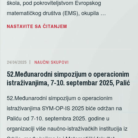
škola, pod pokroviteljstvom Evropskog
matematičkog društva (EMS), okupila …
UČEŠĆE
NASTAVITE SA ČITANJEM
ČLANOVA
KATEDRE
NA
EMS
24/04/2025
DAMJAN
NAUČNI SKUPOVI
ŠKOLI
STANKOVIC
52.Međunarodni simpozijum o operacionim
U
istraživanjima, 7-10. septembar 2025, Palić
ČEŠKOJ
52.Međunarodni simpozijum o operacionim
istraživanjima SYM-OP-IS 2025 biće održan na
Paliću od 7-10. septembra 2025. godine u
organizaciji više naučno-istraživačkih institucija iz