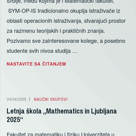
Srbije, među kojima je i Matematički fakultet.
SYM-OP-IS tradicionalno okuplja istraživače iz
oblasti operacionih istraživanja, stvarajući prostor
za razmenu teorijskih i praktičnih znanja.
Pozivamo sve zainteresovane kolege, a posebno
studente svih nivoa studija …
52.MEĐUNARODNI
NASTAVITE SA ČITANJEM
SIMPOZIJUM
O
OPERACIONIM
ISTRAŽIVANJIMA,
24/04/2025
DAMJAN
NAUČNI SKUPOVI
7-
STANKOVIC
Letnja škola „Mathematics in Ljubljana
10.
2025“
SEPTEMBAR
2025,
Fakultet za matematiku i fiziku Univerziteta u
PALIĆ