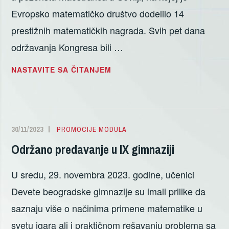
Evropsko matematičko društvo dodelilo 14
prestižnih matematičkih nagrada. Svih pet dana
održavanja Kongresa bili …
KATEDRA
NASTAVITE SA ČITANJEM
ZA
NMO
NA
9.
30/11/2023
ALEKSANDRA
PROMOCIJE MODULA
EVROPSKOM
DELIĆ
Održano predavanje u IX gimnaziji
MATEMATIČKOM
KONGRESU
U sredu, 29. novembra 2023. godine, učenici
U
SEVILJI
Devete beogradske gimnazije su imali prilike da
saznaju više o načinima primene matematike u
svetu igara ali i praktičnom rešavanju problema sa