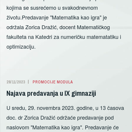
kojima se susrećemo u svakodnevnom
životu.Predavanje "Matematika kao igra" je
održala Zorica Dražić, docent Matematičkog
fakulteta na Katedri za numeričku matematatiku i
optimizaciju.
28/11/2023
ALEKSANDRA
PROMOCIJE MODULA
DELIĆ
Najava predavanja u IX gimnaziji
U sredu, 29. novembra 2023. godine, u 13 časova
doc. dr Zorica Dražić održaće predavanje pod
naslovom "Matematika kao igra". Predavanje će