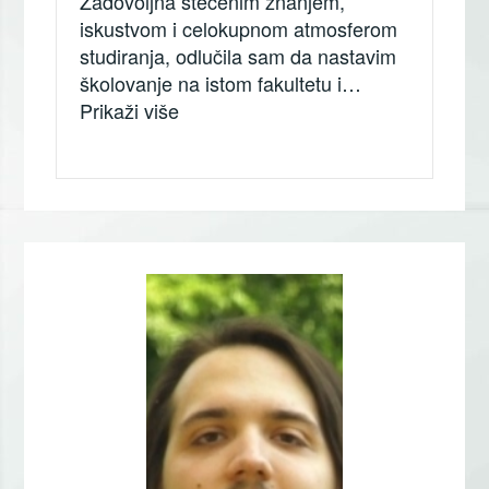
Zadovoljna stečenim znanjem,
iskustvom i celokupnom atmosferom
studiranja, odlučila sam da nastavim
školovanje na istom fakultetu i…
„Olivera Stančić, Ekonomski fakulte
Prikaži više