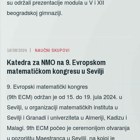
su održali prezentacije modula u V i XII
beogradskoj gimnaziji.
16/08/2024
ALEKSANDRA
NAUČNI SKUPOVI
DELIĆ
Katedra za NMO na 9. Evropskom
matematičkom kongresu u Sevilji
9. Evropski matematički kongres
(9th ECM) održan je od 15. do 19. jula 2024. u
Sevilji, u organizaciji matematičkih instituta u
Sevilji i Granadi i univerziteta u Almeriji, Kadizu i
Malagi. 9th ECM počeo je ceremonijom otvaranja
u pozorištu Maestranca u Sevilji, na kojoj je