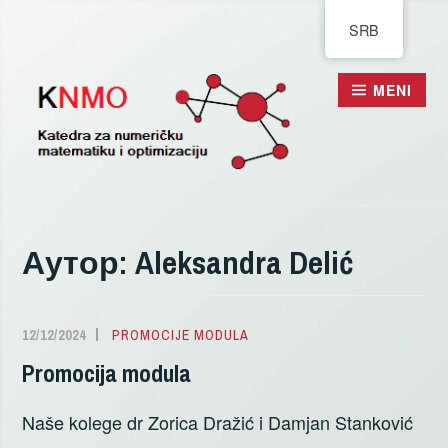
Pređi
SRB
na
sadržaj
MENI
Аутор:
Aleksandra Delić
12/12/2024
ALEKSANDRA
PROMOCIJE MODULA
DELIĆ
Promocija modula
Naše kolege dr Zorica Dražić i Damjan Stanković