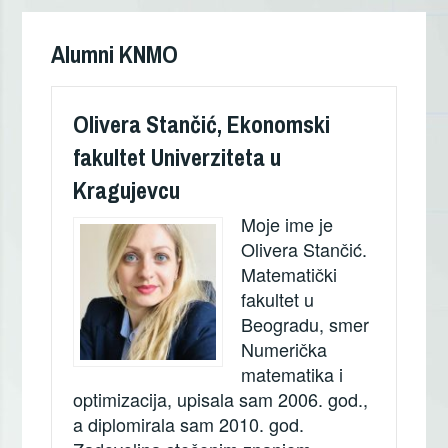
Кретање
чланака
Alumni KNMO
Olivera Stančić, Ekonomski
fakultet Univerziteta u
Kragujevcu
Moje ime je
Olivera Stančić.
Matematički
fakultet u
Beogradu, smer
Numerička
matematika i
optimizacija, upisala sam 2006. god.,
a diplomirala sam 2010. god.