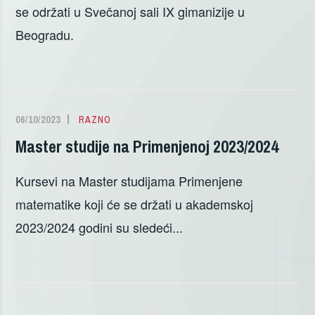
se održati u Svečanoj sali IX gimanizije u
Beogradu.
06/10/2023
ALEKSANDRA
RAZNO
DELIĆ
Master studije na Primenjenoj 2023/2024
Kursevi na Master studijama Primenjene
matematike koji će se držati u akademskoj
2023/2024 godini su sledeći...