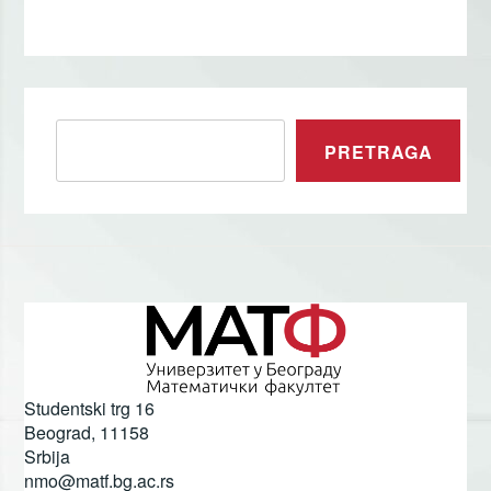
Pretraga
PRETRAGA
Studentski trg 16
Beograd
,
11158
Srbija
nmo@matf.bg.ac.rs