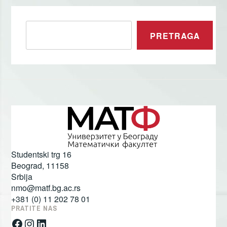
Pretraga
PRETRAGA
Studentski trg 16
Beograd
,
11158
Srbija
nmo@matf.bg.ac.rs
+381 (0) 11 202 78 01
PRATITE NAS
Facebook
Instagram
LinkedIn