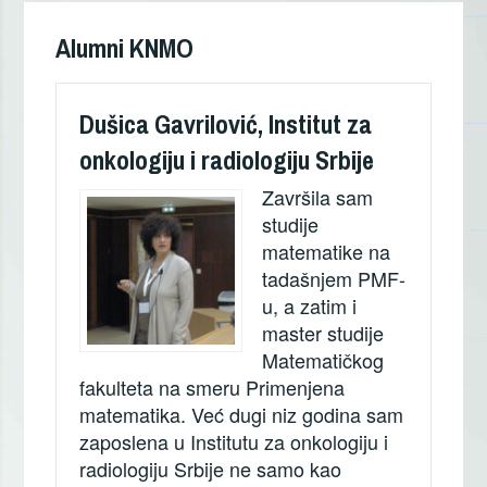
чланака
Alumni KNMO
Dušica Gavrilović, Institut za
onkologiju i radiologiju Srbije
Završila sam
studije
matematike na
tadašnjem PMF-
u, a zatim i
master studije
Matematičkog
fakulteta na smeru Primenjena
matematika. Već dugi niz godina sam
zaposlena u Institutu za onkologiju i
radiologiju Srbije ne samo kao