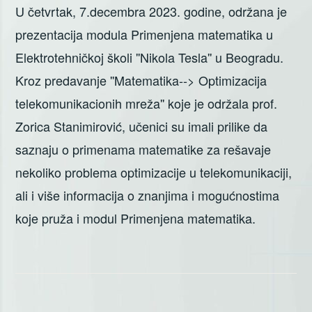
U četvrtak, 7.decembra 2023. godine, održana je
prezentacija modula Primenjena matematika u
Elektrotehničkoj školi ''Nikola Tesla'' u Beogradu.
Kroz predavanje ''Matematika--> Optimizacija
telekomunikacionih mreža'' koje je održala prof.
Zorica Stanimirović, učenici su imali prilike da
saznaju o primenama matematike za rešavaje
nekoliko problema optimizacije u telekomunikaciji,
ali i više informacija o znanjima i mogućnostima
koje pruža i modul Primenjena matematika.
Кретање