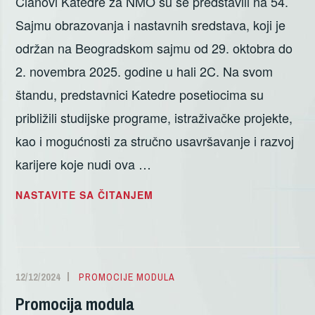
Članovi Katedre za NMO su se predstavili na 54.
Sajmu obrazovanja i nastavnih sredstava, koji je
održan na Beogradskom sajmu od 29. oktobra do
2. novembra 2025. godine u hali 2C. Na svom
štandu, predstavnici Katedre posetiocima su
približili studijske programe, istraživačke projekte,
kao i mogućnosti za stručno usavršavanje i razvoj
karijere koje nudi ova …
KATEDRA
NASTAVITE SA ČITANJEM
ZA
NMO
NA
SAJMU
12/12/2024
ALEKSANDRA
PROMOCIJE MODULA
OBRAZOVANJA
DELIĆ
Promocija modula
U