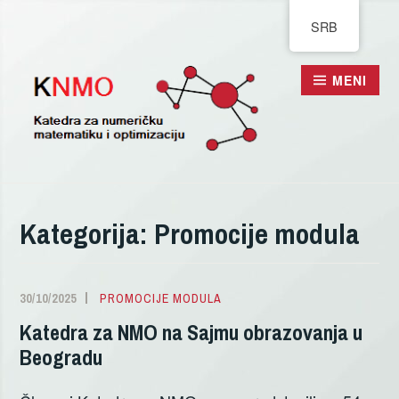
Pređi
SRB
na
sadržaj
MENI
Kategorija:
Promocije modula
30/10/2025
JOVANA
PROMOCIJE MODULA
KOSTIC
Katedra za NMO na Sajmu obrazovanja u
Beogradu