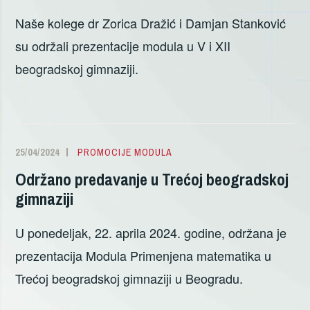
BEOGRADU
Naše kolege dr Zorica Dražić i Damjan Stanković
su održali prezentacije modula u V i XII
beogradskoj gimnaziji.
25/04/2024
SANDRA
PROMOCIJE MODULA
ŽIVANOVIĆ
Održano predavanje u Trećoj beogradskoj
gimnaziji
U ponedeljak, 22. aprila 2024. godine, održana je
prezentacija Modula Primenjena matematika u
Trećoj beogradskoj gimnaziji u Beogradu.