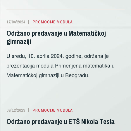
17/04/2024
SANDRA
PROMOCIJE MODULA
ŽIVANOVIĆ
Održano predavanje u Matematičkoj
gimnaziji
U sredu, 10. aprila 2024. godine, održana je
prezentacija modula Primenjena matematika u
Matematičkoj gimnaziji u Beogradu.
09/12/2023
SANDRA
PROMOCIJE MODULA
ŽIVANOVIĆ
Održano predavanje u ETŠ Nikola Tesla