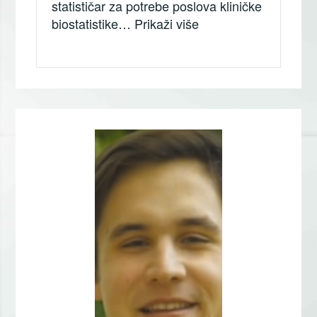
statističar za potrebe poslova kliničke
„Dušica Gavrilović, In
biostatistike…
Prikaži više